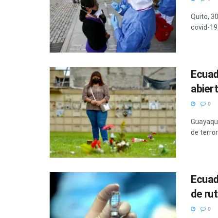
Quito, 3
covid-19
Ecuad
abiert
0
Guayaqui
de terror
Ecuad
de ru
0