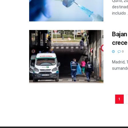
Quito, 2
destinad
incluido ..
Bajan
crece 
0
Madrid, 
sumando 
1