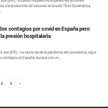
0 ene (EFE).- Ecuador respaldó este jueves las acciones
as a la producción de vacunas anticovid-19 en Suramérica,
.
 los contagios por covid en España pero
la presión hospitalaria
16 ene (EFE).- La sexta ola de la pandemia del coronavirus sigue
contagios en España, aunque con un ...
2
3