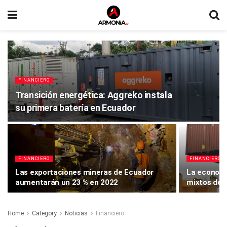
FINANCIERO
Transición energética: Aggreko instala
su primera batería en Ecuador
FINANCIERO
FINANCIERO
Las exportaciones mineras de Ecuador
La economí
aumentarán un 23 % en 2022
mixtos de l
Home
Category
Noticias
Financiero