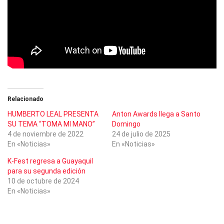
Relacionado
HUMBERTO LEAL PRESENTA
Anton Awards llega a Santo
SU TEMA “TOMA MI MANO”
Domingo
4 de noviembre de 2022
24 de julio de 2025
En «Noticias»
En «Noticias»
K-Fest regresa a Guayaquil
para su segunda edición
10 de octubre de 2024
En «Noticias»