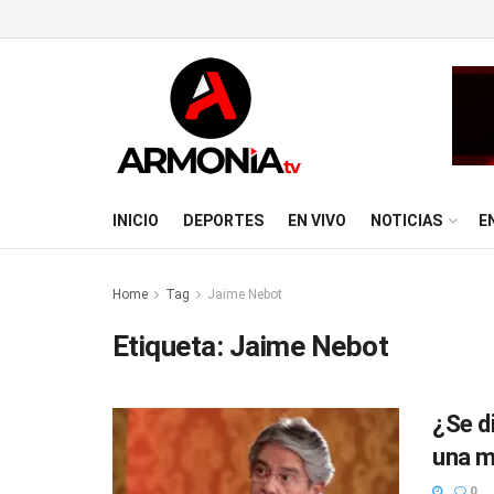
INICIO
DEPORTES
EN VIVO
NOTICIAS
E
Home
Tag
Jaime Nebot
Etiqueta:
Jaime Nebot
¿Se di
una m
0