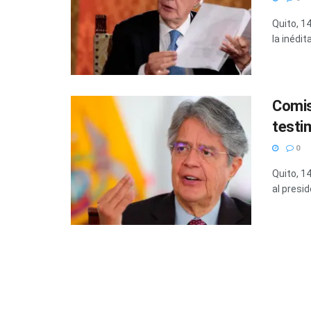
Quito, 14
la inédit
Comisi
testi
0
Quito, 1
al presid