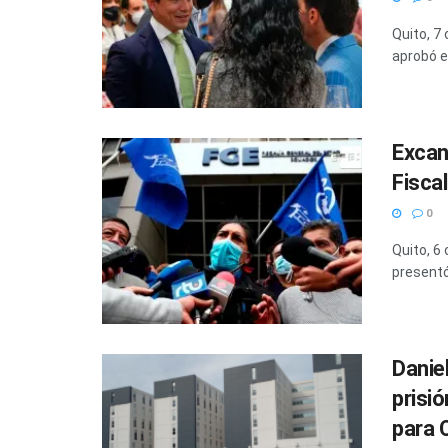
Quito, 7
aprobó e
Excan
Fisca
0
Quito, 6
presentó
Danie
prisi
para 