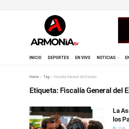
INICIO
DEPORTES
EN VIVO
NOTICIAS
E
Home
Tag
Fiscalía General del Estado
Etiqueta:
Fiscalía General del 
La As
los P
0