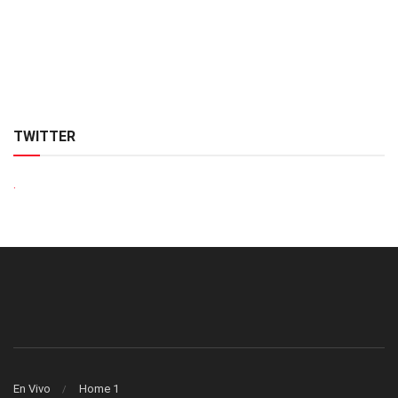
TWITTER
.
En Vivo
Home 1