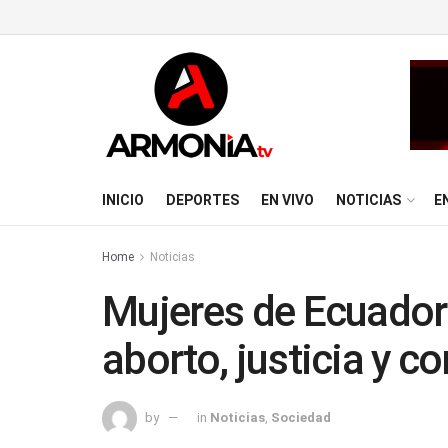
INICIO
DEPORTES
EN VIVO
NOTICIAS
E
Home
Noticias
Mujeres de Ecuador
aborto, justicia y co
by
in
Noticias
,
Sociedad