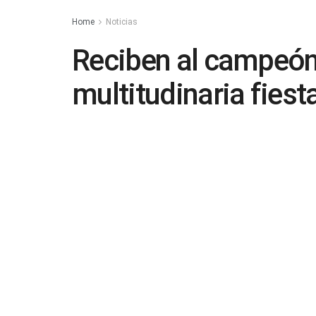
Home
Noticias
Reciben al campeón
multitudinaria fiest
by
in
Noticias