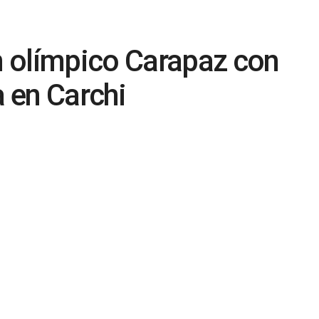
 olímpico Carapaz con
a en Carchi
0