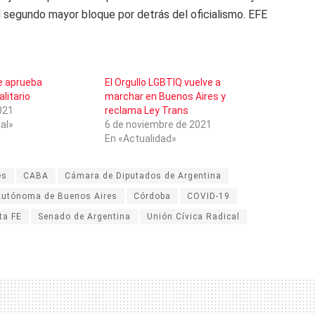
 segundo mayor bloque por detrás del oficialismo. EFE
e aprueba
El Orgullo LGBTIQ vuelve a
litario
marchar en Buenos Aires y
2021
reclama Ley Trans
al»
6 de noviembre de 2021
En «Actualidad»
es
CABA
Cámara de Diputados de Argentina
Autónoma de Buenos Aires
Córdoba
COVID-19
ta FE
Senado de Argentina
Unión Cívica Radical