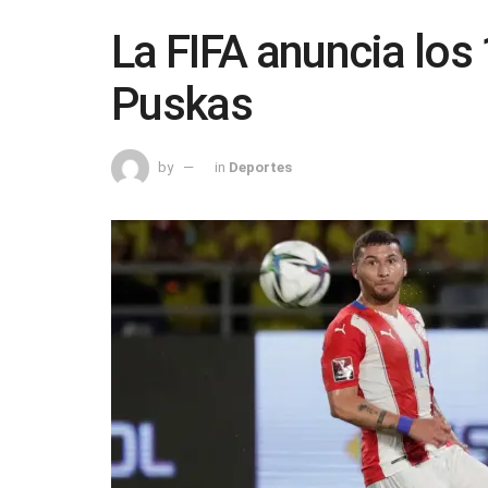
La FIFA anuncia los
Puskas
by
in
Deportes