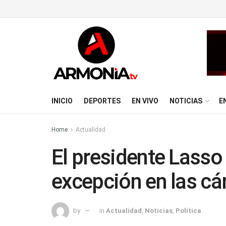
INICIO
DEPORTES
EN VIVO
NOTICIAS
E
Home
Actualidad
El presidente Lasso
excepción en las cá
by
in
Actualidad
,
Noticias
,
Política