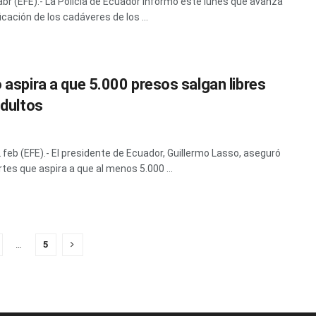
 abr (EFE).- La Policía de Ecuador informó este lunes que avanza
ficación de los cadáveres de los ...
 aspira a que 5.000 presos salgan libres
ndultos
2 feb (EFE).- El presidente de Ecuador, Guillermo Lasso, aseguró
tes que aspira a que al menos 5.000 ...
…
5