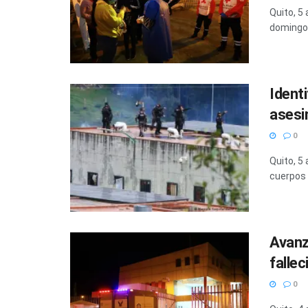
Quito, 5 
domingo 
Ident
asesi
0
Quito, 5
cuerpos 
Avanz
fallec
0