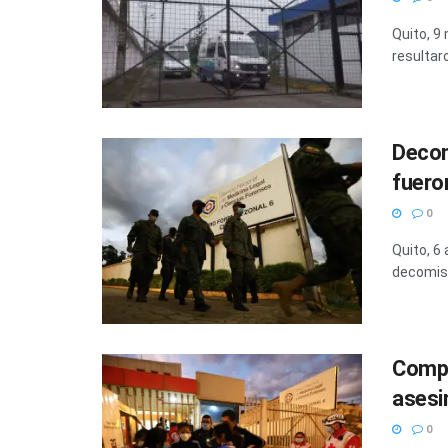
Quito, 9
resultar
Decom
fuero
0
Quito, 6
decomiso 
Compl
asesi
0