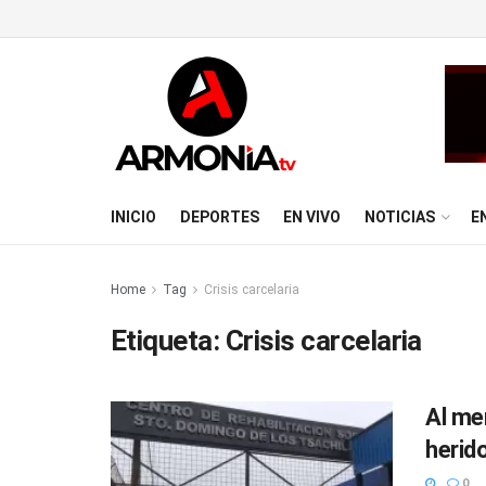
INICIO
DEPORTES
EN VIVO
NOTICIAS
E
Home
Tag
Crisis carcelaria
Etiqueta:
Crisis carcelaria
Al me
herid
0