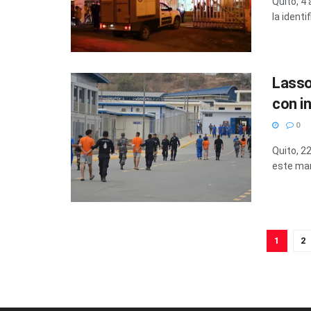
Quito, 4
la identi
Lasso
con i
0
Quito, 2
este mar
1
2