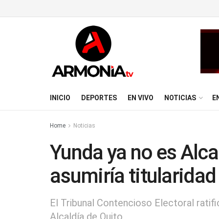
INICIO
DEPORTES
EN VIVO
NOTICIAS
E
Home
Noticias
Yunda ya no es Alca
asumiría titularidad
El Tribunal Contencioso Electoral ratif
Alcaldía de Quito