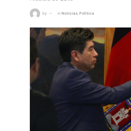
by
in
Noticias
,
Política