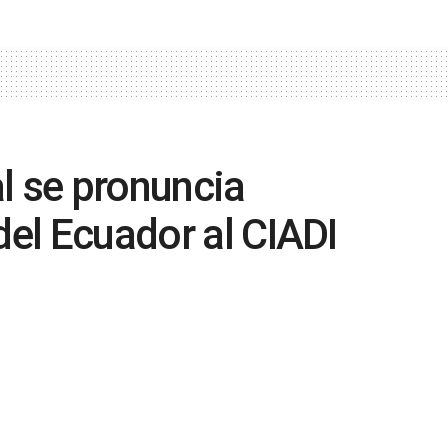
l se pronuncia
del Ecuador al CIADI
0