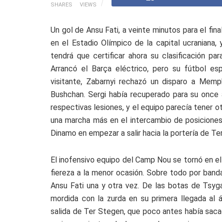
SHARES
VIEWS
Un gol de Ansu Fati, a veinte minutos para el final
en el Estadio Olímpico de la capital ucraniana
tendrá que certificar ahora su clasificación p
Arrancó el Barça eléctrico, pero su fútbol e
visitante, Zabarnyi rechazó un disparo a Memph
Bushchan. Sergi había recuperado para su once 
respectivas lesiones, y el equipo parecía tener otr
una marcha más en el intercambio de posiciones 
Dinamo en empezar a salir hacia la portería de Te
El inofensivo equipo del Camp Nou se tornó en e
fiereza a la menor ocasión. Sobre todo por band
Ansu Fati una y otra vez. De las botas de Tsyg
mordida con la zurda en su primera llegada al á
salida de Ter Stegen, que poco antes había saca