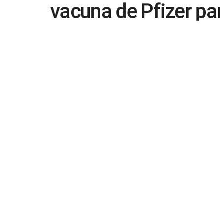
vacuna de Pfizer pa
by
in
Covid19
,
Noticias
,
Vacunación