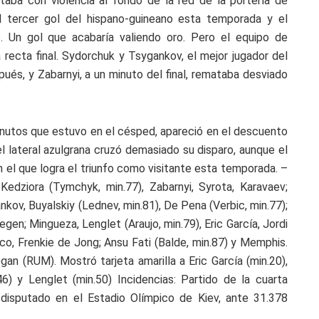
taba con violencia al fondo de la red de la portería de
el tercer gol del hispano-guineano esta temporada y el
 Un gol que acabaría valiendo oro. Pero el equipo de
 recta final. Sydorchuk y Tsygankov, el mejor jugador del
ués, y Zabarnyi, a un minuto del final, remataba desviado
inutos que estuvo en el césped, apareció en el descuento
el lateral azulgrana cruzó demasiado su disparo, aunque el
 en el que logra el triunfo como visitante esta temporada. –
edziora (Tymchyk, min.77), Zabarnyi, Syrota, Karavaev;
kov, Buyalskiy (Lednev, min.81), De Pena (Verbic, min.77);
egen; Mingueza, Lenglet (Araujo, min.79), Eric García, Jordi
ico, Frenkie de Jong; Ansu Fati (Balde, min.87) y Memphis.
egan (RUM). Mostró tarjeta amarilla a Eric García (min.20),
.46) y Lenglet (min.50) Incidencias: Partido de la cuarta
disputado en el Estadio Olímpico de Kiev, ante 31.378