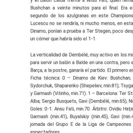
y el balón caída frente a Ansu Fati, quien rema
Bushchan a veinte minutos para el final. Era 
segundo de los azulgranas en este Champions.
Lucescu no se rendiría, ni mucho menos, en esta
Dinamo, ponían a prueba a Ter Stegen, poco desp
un córner que habría sido el 1-1.
La verticalidad de Dembélé, muy activo en los m
para servir un balón a Balde en una contra, pero 
Barça, a la postre, ganaría el partido. El primero
Ficha técnica: 0 – Dinamo de Kiev: Bushchan; K
Sydorchuk, Shaparenko (Shepeliev, min.81); Tsygan
y Garmash (Vitinho, min.71). 1 – Barcelona: Ter St
Alba; Sergio Busquets, Gavi (Dembélé, min.65), N
Goles: 0-1: Ansu Fati, min.70. Árbitro: Ovidiu Haţ
Garmash (min.41), Buyalskiy (min.45), Gavi (min
jornada del Grupo E de la Liga de Campeones 
espectadores.