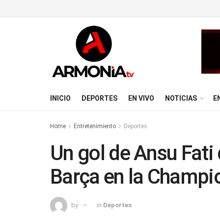
INICIO
DEPORTES
EN VIVO
NOTICIAS
E
Home
Entretenimiento
Deportes
Un gol de Ansu Fati 
Barça en la Champi
by
in
Deportes