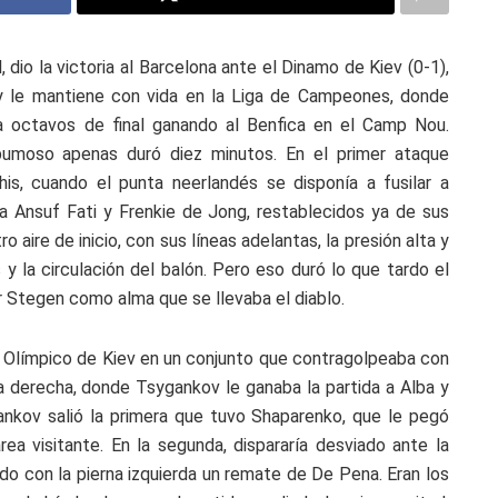
, dio la victoria al Barcelona ante el Dinamo de Kiev (0-1),
, y le mantiene con vida en la Liga de Campeones, donde
ara octavos de final ganando al Benfica en el Camp Nou.
spumoso apenas duró diez minutos. En el primer ataque
is, cuando el punta neerlandés se disponía a fusilar a
a Ansuf Fati y Frenkie de Jong, restablecidos ya de sus
o aire de inicio, con sus líneas adelantas, la presión alta y
y la circulación del balón. Pero eso duró lo que tardo el
r Stegen como alma que se llevaba el diablo.
l Olímpico de Kiev en un conjunto que contragolpeaba con
a derecha, donde Tsygankov le ganaba la partida a Alba y
ankov salió la primera que tuvo Shaparenko, que le pegó
rea visitante. En la segunda, dispararía desviado ante la
do con la pierna izquierda un remate de De Pena. Eran los