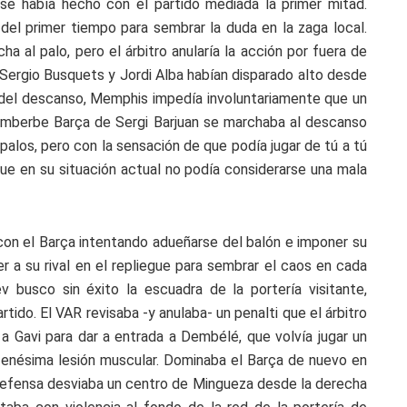
se había hecho con el partido mediada la primer mitad.
 del primer tiempo para sembrar la duda en la zaga local.
a al palo, pero el árbitro anularía la acción por fuera de
 Sergio Busquets y Jordi Alba habían disparado alto desde
es del descanso, Memphis impedía involuntariamente que un
 imberbe Barça de Sergi Barjuan se marchaba al descanso
 palos, pero con la sensación de que podía jugar de tú a tú
 que en su situación actual no podía considerarse una mala
, con el Barça intentando adueñarse del balón e imponer su
r a su rival en el repliegue para sembrar el caos en cada
v busco sin éxito la escuadra de la portería visitante,
tido. El VAR revisaba -y anulaba- un penalti que el árbitro
 a Gavi para dar a entrada a Dembélé, que volvía jugar un
u enésima lesión muscular. Dominaba el Barça de nuevo en
a defensa desviaba un centro de Mingueza desde la derecha