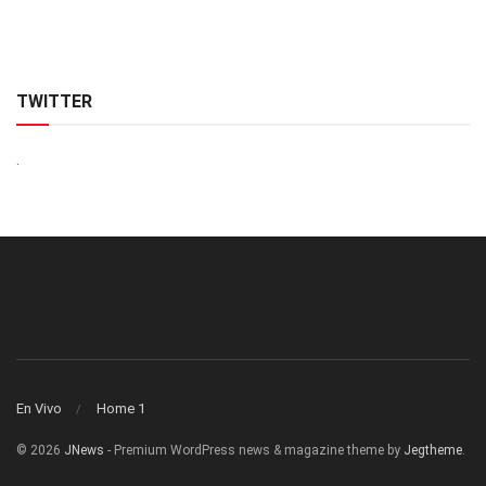
TWITTER
.
En Vivo
Home 1
© 2026
JNews
- Premium WordPress news & magazine theme by
Jegtheme
.