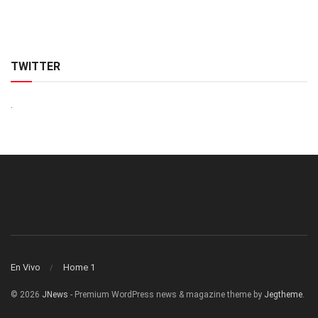
TWITTER
.
En Vivo
Home 1
© 2026
JNews
- Premium WordPress news & magazine theme by
Jegtheme
.