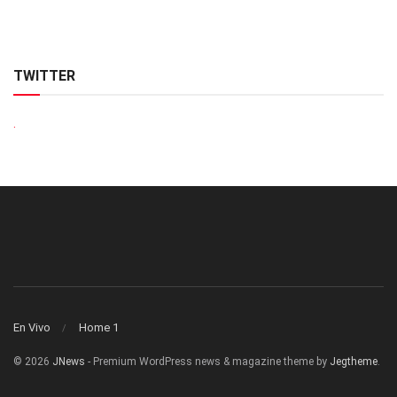
TWITTER
.
En Vivo
Home 1
© 2026
JNews
- Premium WordPress news & magazine theme by
Jegtheme
.