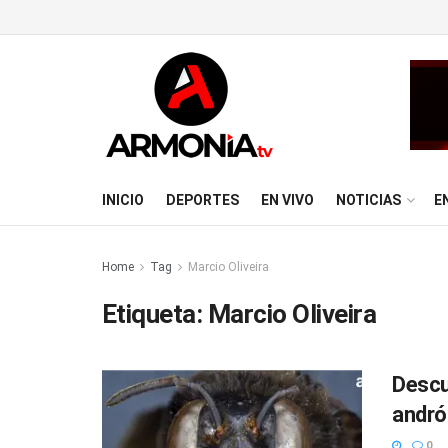
INICIO
DEPORTES
EN VIVO
NOTICIAS
E
Home
Tag
Marcio Oliveira
Etiqueta:
Marcio Oliveira
Descu
andró
0