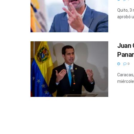
Quito, 3
aprobó u
Juan 
Panam
0
Caracas,
miércole