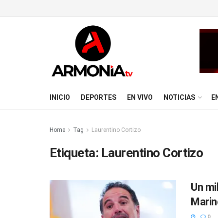
INICIO
DEPORTES
EN VIVO
NOTICIAS
E
Home
Tag
Laurentino Cortizo
Etiqueta:
Laurentino Cortizo
Un mi
Marin
0