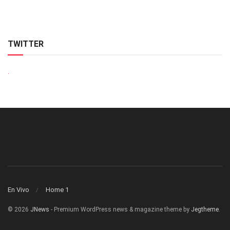
TWITTER
.
En Vivo
Home 1
© 2026
JNews
- Premium WordPress news & magazine theme by
Jegtheme
.