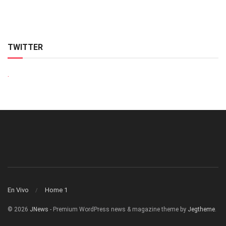
TWITTER
.
En Vivo
Home 1
© 2026
JNews
- Premium WordPress news & magazine theme by
Jegtheme
.