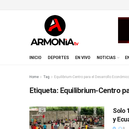
INICIO
DEPORTES
EN VIVO
NOTICIAS
E
Home
Tag
Equilibrium-Centro para el Desarrollo Económic
Etiqueta:
Equilibrium-Centro p
Solo 
y Ecu
0