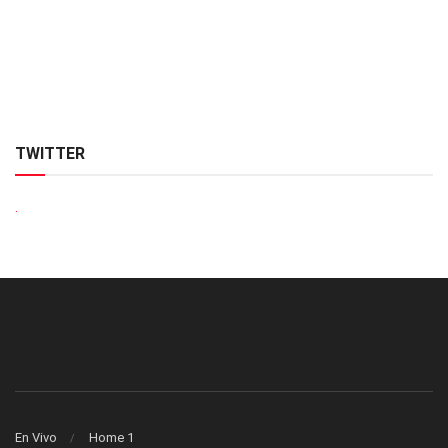
TWITTER
.
En Vivo
Home 1