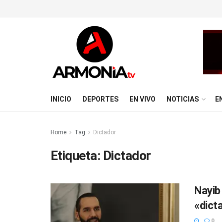
INICIO
DEPORTES
EN VIVO
NOTICIAS
E
Home
Tag
Dictador
Etiqueta:
Dictador
Nayib
«dict
0