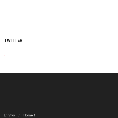
TWITTER
.
En Vivo
Home 1