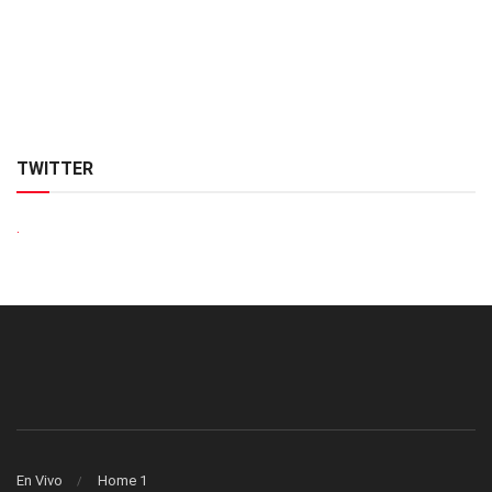
TWITTER
.
En Vivo
Home 1