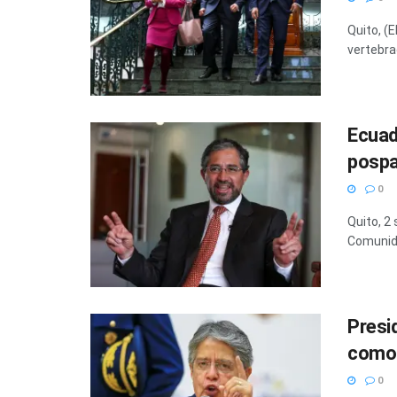
Quito, (
vertebra
Ecuad
pospa
0
Quito, 2
Comunida
Presi
como 
0