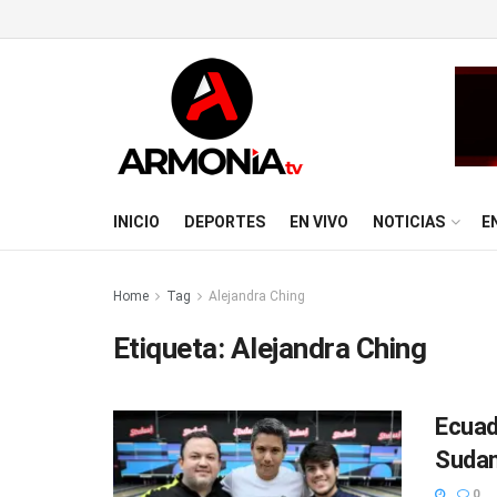
INICIO
DEPORTES
EN VIVO
NOTICIAS
E
Home
Tag
Alejandra Ching
Etiqueta:
Alejandra Ching
Ecuad
Sudam
0