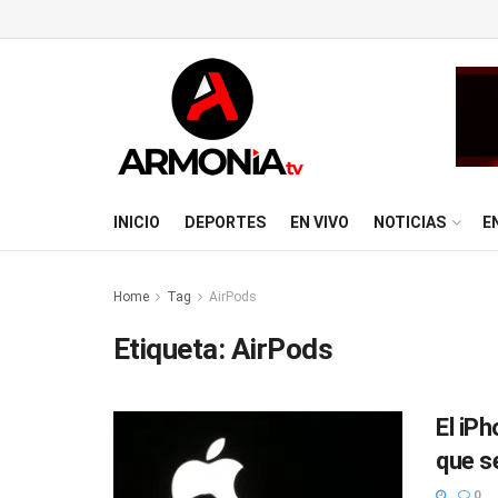
INICIO
DEPORTES
EN VIVO
NOTICIAS
E
Home
Tag
AirPods
Etiqueta:
AirPods
El iP
que s
0