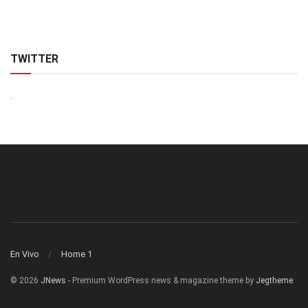
TWITTER
.
En Vivo
Home 1
© 2026
JNews
- Premium WordPress news & magazine theme by
Jegtheme
.