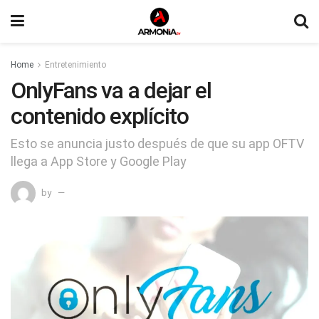
Home
Entretenimiento
OnlyFans va a dejar el
contenido explícito
Esto se anuncia justo después de que su app OFTV
llega a App Store y Google Play
by