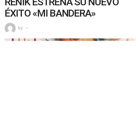
RENIK ESTRENA SU NUEVO
ÉXITO «MI BANDERA»
by
0
SHARES
La próxima semana se estrena el éxito
“MI BANDERA”
tema que busca crear lazos de amor, amistad, humildad,