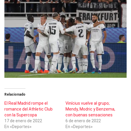
Relacionado
El Real Madrid rompe el
Vinícius vuelve al grupo;
romance del Athletic Club
Mendy, Modric y Benzema,
con la Supercopa
con buenas sensaciones
17 de enero de 2022
6 de enero de 2022
En «Deportes»
En «Deportes»