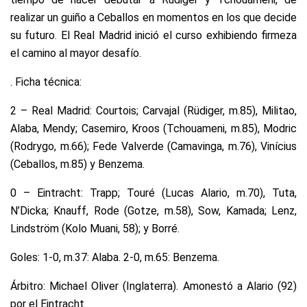
realizar un guiño a Ceballos en momentos en los que decide
su futuro. El Real Madrid inició el curso exhibiendo firmeza
el camino al mayor desafío.
. Ficha técnica:
2 – Real Madrid: Courtois; Carvajal (Rüdiger, m.85), Militao,
Alaba, Mendy; Casemiro, Kroos (Tchouameni, m.85), Modric
(Rodrygo, m.66); Fede Valverde (Camavinga, m.76), Vinícius
(Ceballos, m.85) y Benzema.
0 – Eintracht: Trapp; Touré (Lucas Alario, m.70), Tuta,
N’Dicka; Knauff, Rode (Gotze, m.58), Sow, Kamada; Lenz,
Lindström (Kolo Muani, 58); y Borré.
Goles: 1-0, m.37: Alaba. 2-0, m.65: Benzema.
Árbitro: Michael Oliver (Inglaterra). Amonestó a Alario (92)
por el Eintracht.