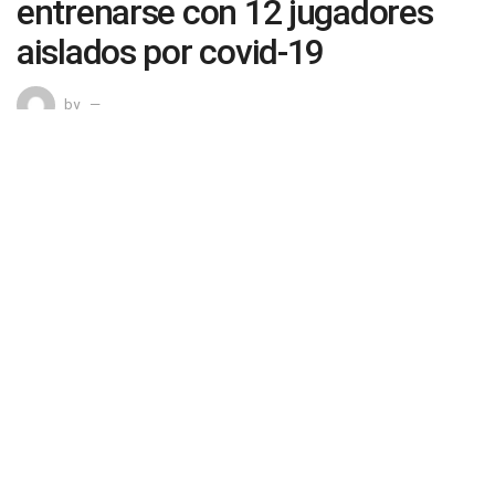
entrenarse con 12 jugadores
aislados por covid-19
by
0
SHARES
Lima, 8 nov (EFE).- Alianza Lima reanudó sus
entrenamientos tras casi una semana suspendidos por el