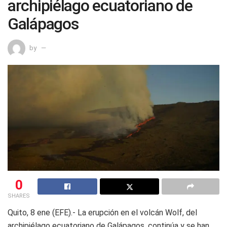
archipiélago ecuatoriano de
Galápagos
by
0
SHARES
Quito, 8 ene (EFE).- La erupción en el volcán Wolf, del
archipiélago ecuatoriano de Galápagos, continúa y se han