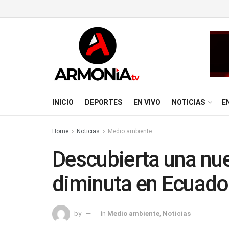
INICIO
DEPORTES
EN VIVO
NOTICIAS
E
Home
Noticias
Medio ambiente
Descubierta una nue
diminuta en Ecuado
by
in
Medio ambiente
,
Noticias