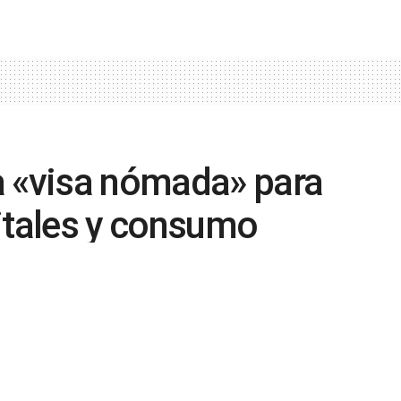
a «visa nómada» para
itales y consumo
0