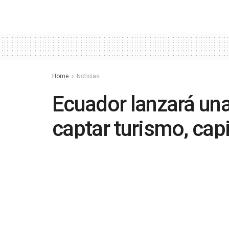
Home
Noticias
Ecuador lanzará un
captar turismo, cap
by
in
Noticias
,
Política