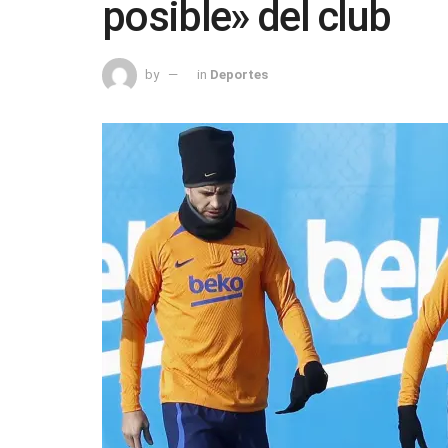
posible» del club
by
in
Deportes