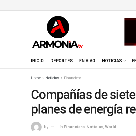
INICIO
DEPORTES
EN VIVO
NOTICIAS
E
Home
Noticias
Financiero
Compañías de siete
planes de energía r
by
in
Financiero
,
Noticias
,
World