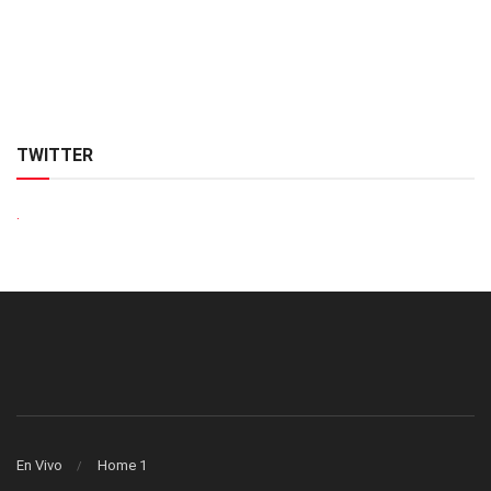
TWITTER
.
En Vivo
Home 1