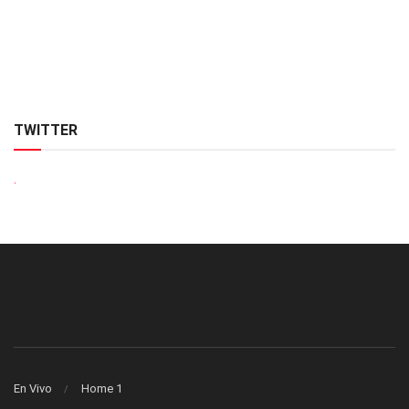
TWITTER
.
En Vivo
Home 1