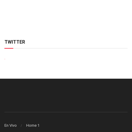
TWITTER
.
En Vivo
Home 1