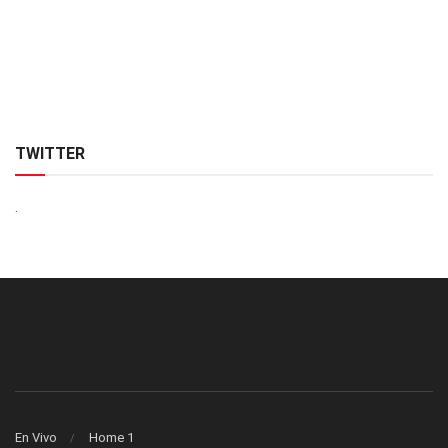
TWITTER
.
En Vivo
Home 1