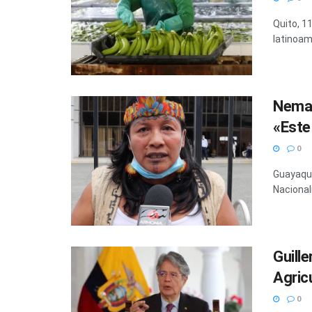
Quito, 1
latinoame
Nema 
«Este
0
Guayaqui
Nacional
Guill
Agricu
0