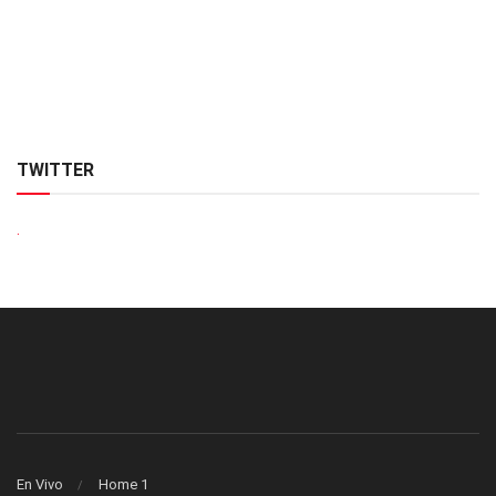
TWITTER
.
En Vivo
Home 1