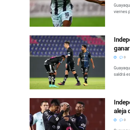
Guayaqui
viernes p
Indep
ganar
0
Guayaquil
saldrá es
Indep
aleja 
0