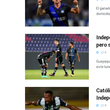
El ganad
domicilio
Indep
pero 
0
Guayaqui
este lun
Católi
Indep
0