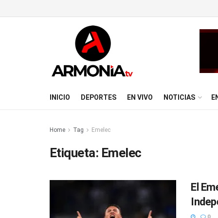
INICIO
DEPORTES
EN VIVO
NOTICIAS
E
Home
Tag
Emelec
Etiqueta:
Emelec
El Em
Indep
0