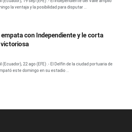
 (Ecuador), 19 sep (EFE) .- El Independiente del Valle amplió
ngo la ventaja y la posibilidad para disputar ...
n empata con Independiente y le corta
 victoriosa
 (Ecuador), 22 ago (EFE) .- El Delfín de la ciudad portuaria de
pató este domingo en su estadio ...