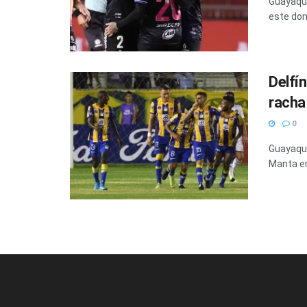
Guayaquil
este domi
Delfí
racha
0
Guayaquil
Manta em