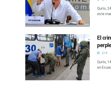
Quito, 2
este mar
El cr
perpl
0
Quito, 1
en Ecuad