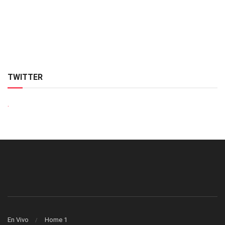
TWITTER
.
En Vivo
Home 1