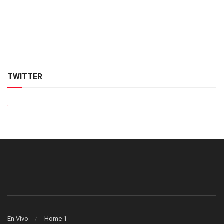
TWITTER
.
En Vivo
Home 1