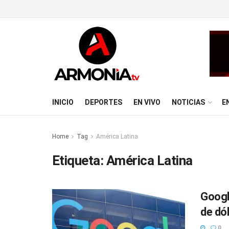
INICIO
DEPORTES
EN VIVO
NOTICIAS
E
Home
Tag
América Latina
Etiqueta:
América Latina
Googl
de dó
0