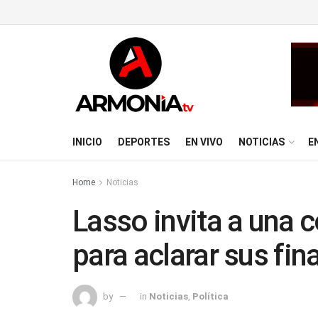
INICIO
DEPORTES
EN VIVO
NOTICIAS
E
Home
Noticias
Lasso invita a una 
para aclarar sus fi
by
in
Noticias
,
Política