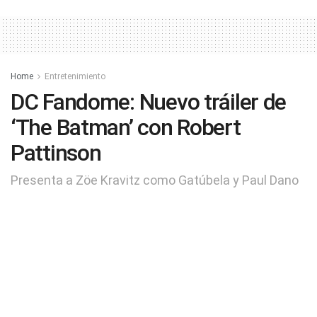
Home
Entretenimiento
DC Fandome: Nuevo tráiler de
‘The Batman’ con Robert
Pattinson
Presenta a Zöe Kravitz como Gatúbela y Paul Dano
como El Acertijo
by