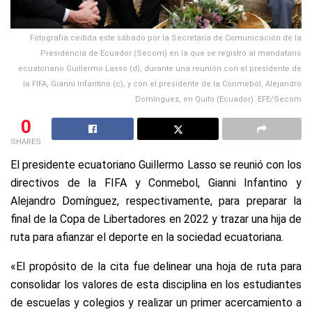
Fotografía cedida este sábado por la Secretaría de Comunicación de la
Presidencia de Ecuador (Secom) en la que se registró al mandatario
ecuatoriano Guillermo Lasso (d), durante una reunión con el presidente de
la FIFA, Gianni Infantino (c), y con el presidente de la Conmebol, Alejandro
Domínguez, en Quito (Ecuador). EFE/Secom
0
SHARES
El presidente ecuatoriano Guillermo Lasso se reunió con los
directivos de la FIFA y Conmebol, Gianni Infantino y
Alejandro Domínguez, respectivamente, para preparar la
final de la Copa de Libertadores en 2022 y trazar una hija de
ruta para afianzar el deporte en la sociedad ecuatoriana.
«El propósito de la cita fue delinear una hoja de ruta para
consolidar los valores de esta disciplina en los estudiantes
de escuelas y colegios y realizar un primer acercamiento a