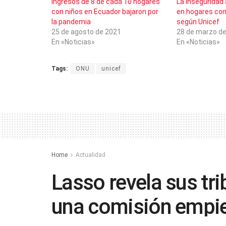
Ingresos de 8 de cada 10 hogares
La inseguridad 
con niños en Ecuador bajaron por
en hogares con
la pandemia
según Unicef
25 de agosto de 2021
28 de marzo d
En «Noticias»
En «Noticias»
Tags:
ONU
unicef
Home
Actualidad
Lasso revela sus tr
una comisión empie