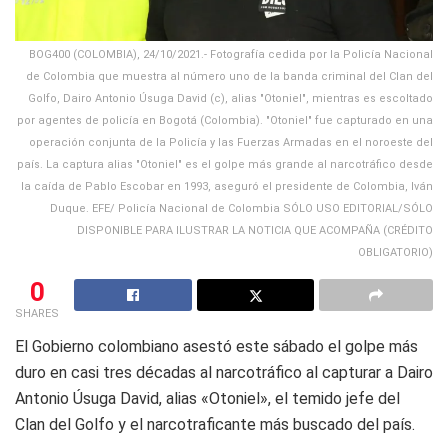
BOG400 (COLOMBIA), 24/10/2021.- Fotografía cedida por la Policía Nacional
de Colombia que muestra al número uno de la banda criminal del Clan del
Golfo, Dairo Antonio Úsuga David (c), alias "Otoniel", mientras es escoltado
por agentes de policía en Bogotá (Colombia). "Otoniel" fue capturado en una
operación conjunta de la Policía y las Fuerzas Armadas en el noroeste del
país. La captura alias "Otoniel" es el golpe más grande al narcotráfico desde
la caída de Pablo Escobar en 1993, aseguró el presidente de Colombia, Iván
Duque. EFE/ Policía Nacional de Colombia SÓLO USO EDITORIAL/SÓLO
DISPONIBLE PARA ILUSTRAR LA NOTICIA QUE ACOMPAÑA (CRÉDITO
OBLIGATORIO)
0
SHARES
El Gobierno colombiano asestó este sábado el golpe más
duro en casi tres décadas al narcotráfico al capturar a Dairo
Antonio Úsuga David, alias «Otoniel», el temido jefe del
Clan del Golfo y el narcotraficante más buscado del país.