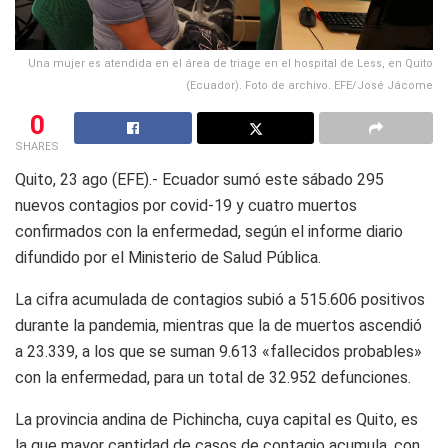
Una mujer es atendida en el área de triage en el hospital de Less, en Quito
(Ecuador). Foto de archivo. EFE/José Jácome
0
SHARES
Quito, 23 ago (EFE).- Ecuador sumó este sábado 295
nuevos contagios por covid-19 y cuatro muertos
confirmados con la enfermedad, según el informe diario
difundido por el Ministerio de Salud Pública.
La cifra acumulada de contagios subió a 515.606 positivos
durante la pandemia, mientras que la de muertos ascendió
a 23.339, a los que se suman 9.613 «fallecidos probables»
con la enfermedad, para un total de 32.952 defunciones.
La provincia andina de Pichincha, cuya capital es Quito, es
la que mayor cantidad de casos de contagio acumula, con